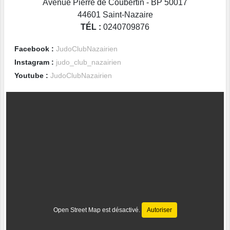
Avenue Pierre de Coubertin - BP 50017
44601
Saint-Nazaire
TÉL :
0240709876
Facebook :
JudoClubNazairien
Instagram :
judo_club_nazairien
Youtube :
JudoClubNazairien
Open Street Map est désactivé.
Autoriser