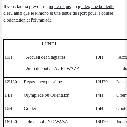
Il vous faudra prévoir un
pique-nique
, un
goûter
,
une bouteille
d'eau
ainsi que le
kimono
et une
tenue de sport
pour la course
d'orientation et l'olympiade.
LUNDI
10H
- Accueil des Stagiaires
10H
- Accu
- Judo debout / TACHI WAZA
- Jud
12H30
Repas + temps calme
12H30
Repas
14H
Olympiade ou Orientaion
14H
Orien
16H
Goûter
16H
Goûte
16H30
Judo au sol - NE WAZA
16H30
Judo