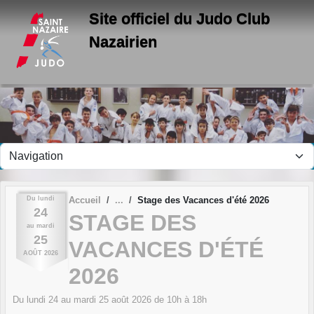
Panneau de gestion des cookies
Site officiel du Judo Club
Nazairien
Du
lundi
Accueil
Stage des Vacances d'été 2026
24
STAGE DES
au
mardi
25
VACANCES D'ÉTÉ
AOÛT
2026
2026
Du
lundi
24
au
mardi
25
août
2026
de 10h à 18h