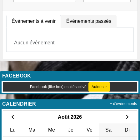
Évènements à venir
Évènements passés
Aucun événement
FACEBOOK
Facebook (like box) est désactivé.
Autoriser
CALENDRIER
+ d'évènements
Août 2026
Lu
Ma
Me
Je
Ve
Sa
Di