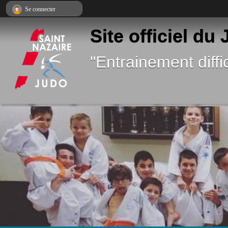
Panneau de gestion des cookies
Se connecter
Site officiel du
"Entrainement diffic