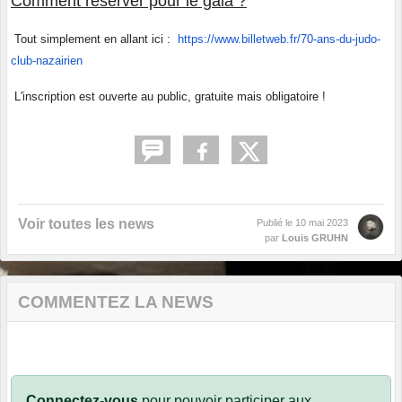
Comment réserver pour le gala ?
Tout simplement en allant ici :
https://www.billetweb.fr/70-ans-du-judo-
club-nazairien
L'inscription est ouverte au public, gratuite mais obligatoire !
Voir toutes les news
Publié le
10 mai 2023
par
Louis GRUHN
COMMENTEZ LA NEWS
Connectez-vous
pour pouvoir participer aux